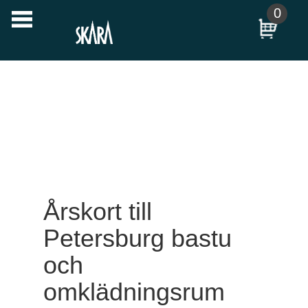
Till
0
huvudinnehållet
Årskort till
Petersburg bastu
och
omklädningsrum