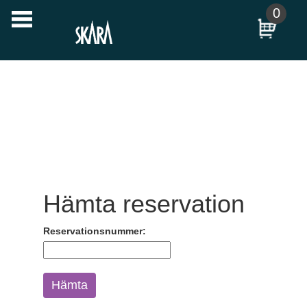
Till
0
huvudinnehållet
Hämta reservation
Reservationsnummer:
Hämta