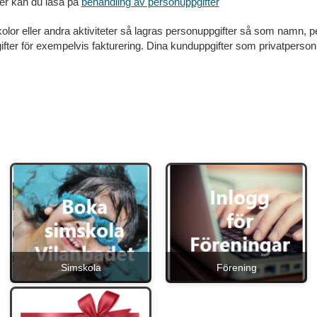
ter kan du läsa på
behandling av personuppgifter
mskolor eller andra aktiviteter så lagras personuppgifter så som namn
ter för exempelvis fakturering.
Dina kunduppgifter som privatperson ga
Våra aktiviteter!
Simskola
Förening